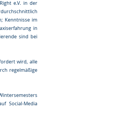
ight e.V. in der
urchschnittlich
n; Kenntnisse im
axiserfahrung in
ierende sind bei
fordert wird, alle
urch regelmäßige
 Wintersemesters
uf Social-Media